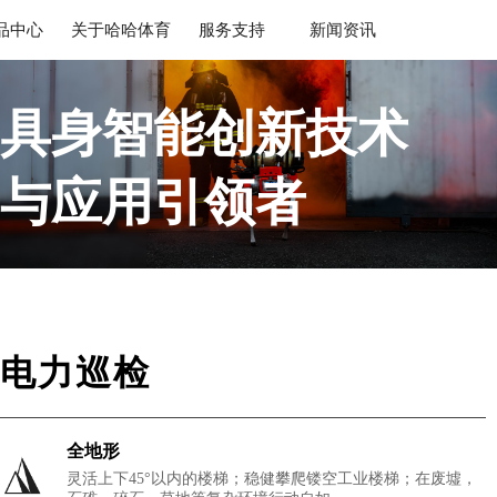
品中心
关于哈哈体育
服务支持
新闻资讯
具身智能创新技术
与应用引领者
帮助人类分担危险与重复性工作
电力巡检
全地形
灵活上下45°以内的楼梯；稳健攀爬镂空工业楼梯；在废墟，